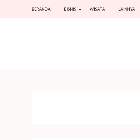
Lompat
BERANDA
BISNIS
WISATA
LAINNYA
ke
konten
(Tekan
Enter)