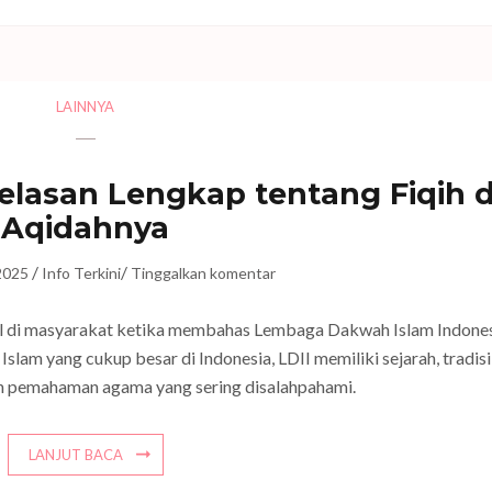
LAINNYA
elasan Lengkap tentang Fiqih 
Aqidahnya
/
/
2025
Info Terkini
Tinggalkan komentar
l di masyarakat ketika membahas Lembaga Dakwah Islam Indone
slam yang cukup besar di Indonesia, LDII memiliki sejarah, tradisi
an pemahaman agama yang sering disalahpahami.
LANJUT BACA