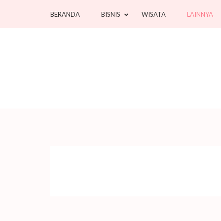
Lompat
BERANDA
BISNIS
WISATA
LAINNYA
ke
konten
(Tekan
Enter)