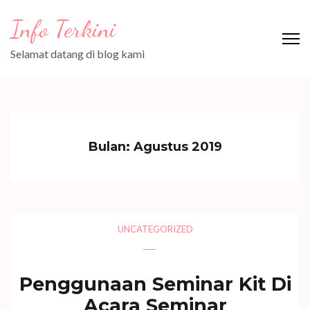
Lompat
Info Terkini
ke
konten
Selamat datang di blog kami
(Tekan
Enter)
Bulan:
Agustus 2019
UNCATEGORIZED
Penggunaan Seminar Kit Di
Acara Seminar