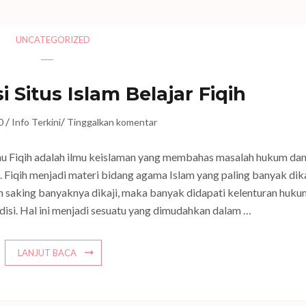
UNCATEGORIZED
Situs Islam Belajar Fiqih
/
/
0
Info Terkini
Tinggalkan komentar
lmu Fiqih adalah ilmu keislaman yang membahas masalah hukum da
da. Fiqih menjadi materi bidang agama Islam yang paling banyak dika
n saking banyaknya dikaji, maka banyak didapati kelenturan huk
disi. Hal ini menjadi sesuatu yang dimudahkan dalam …
LANJUT BACA