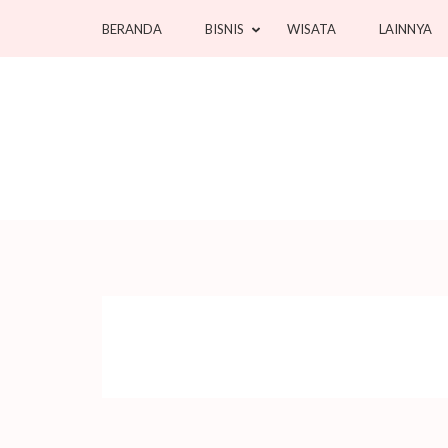
Lompat
BERANDA
BISNIS
WISATA
LAINNYA
ke
konten
(Tekan
Enter)