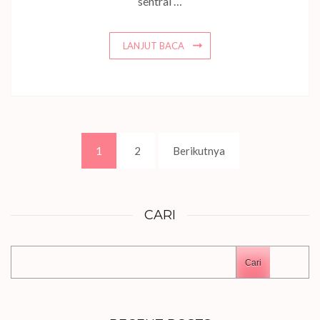
sentral …
LANJUT BACA
Paginasi
Laman
Laman
1
2
Berikutnya
pos
CARI
Cari