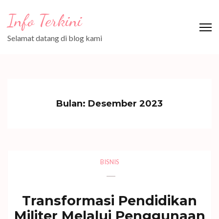
Lompat
Info Terkini
ke
konten
Selamat datang di blog kami
(Tekan
Enter)
Bulan:
Desember 2023
BISNIS
Transformasi Pendidikan
Militer Melalui Penggunaan