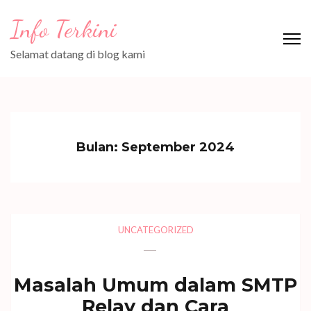
Lompat
Info Terkini
ke
konten
Selamat datang di blog kami
(Tekan
Enter)
Bulan:
September 2024
UNCATEGORIZED
Masalah Umum dalam SMTP
Relay dan Cara