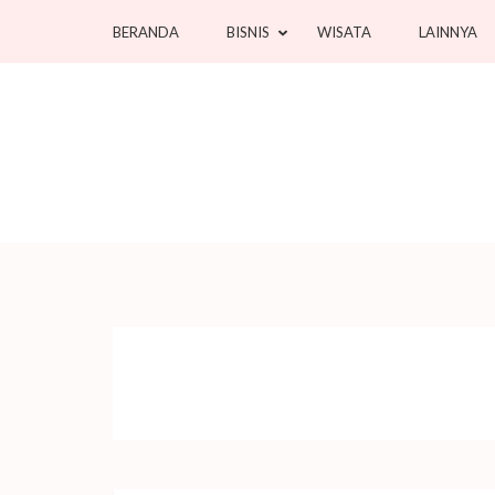
Lompat
BERANDA
BISNIS
WISATA
LAINNYA
ke
konten
(Tekan
Enter)