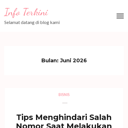
Lompat
Info Terkini
ke
konten
Selamat datang di blog kami
(Tekan
Enter)
Bulan:
Juni 2026
BISNIS
Tips Menghindari Salah
Nomor Saat Melakukan