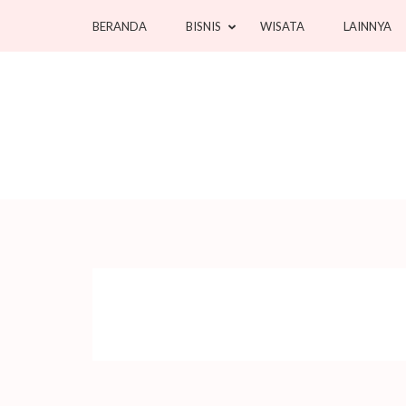
Lompat
BERANDA
BISNIS
WISATA
LAINNYA
ke
konten
(Tekan
Enter)