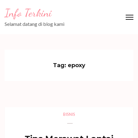
Lompat
Info Terkini
ke
konten
Selamat datang di blog kami
(Tekan
Enter)
Tag:
epoxy
BISNIS