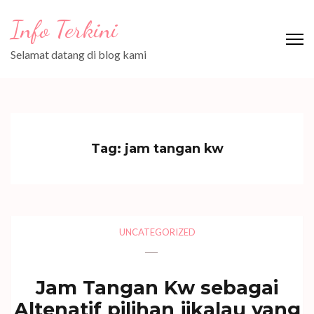
Lompat
Info Terkini
ke
konten
Selamat datang di blog kami
(Tekan
Enter)
Tag:
jam tangan kw
UNCATEGORIZED
Jam Tangan Kw sebagai
Altenatif pilihan jikalau yang