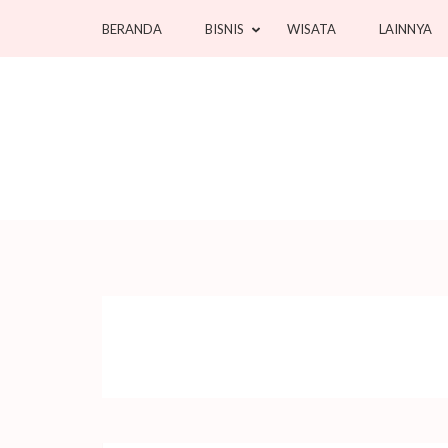
Lompat
BERANDA
BISNIS
WISATA
LAINNYA
ke
konten
(Tekan
Enter)