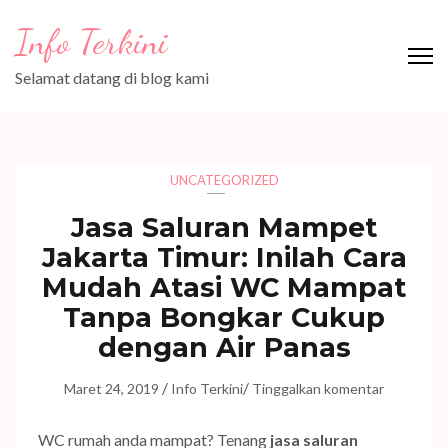
Lompat
Info Terkini
ke
konten
Selamat datang di blog kami
(Tekan
Enter)
UNCATEGORIZED
Jasa Saluran Mampet
Jakarta Timur: Inilah Cara
Mudah Atasi WC Mampat
Tanpa Bongkar Cukup
dengan Air Panas
/
/
Maret 24, 2019
Info Terkini
Tinggalkan komentar
WC rumah anda mampat? Tenang
jasa saluran