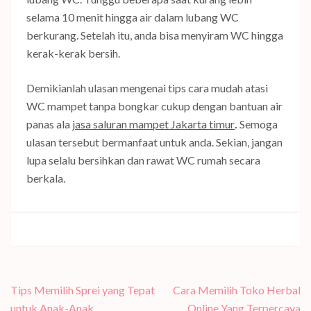
selama 10 menit hingga air dalam lubang WC
berkurang. Setelah itu, anda bisa menyiram WC hingga
kerak-kerak bersih.
Demikianlah ulasan mengenai tips cara mudah atasi
WC mampet tanpa bongkar cukup dengan bantuan air
panas ala
jasa saluran mampet Jakarta timur
.
Semoga
ulasan tersebut bermanfaat untuk anda. Sekian, jangan
lupa selalu bersihkan dan rawat WC rumah secara
berkala.
Navigasi
Tips Memilih Sprei yang Tepat
Cara Memilih Toko Herbal
pos
untuk Anak-Anak
Online Yang Terpercaya