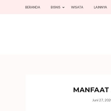
Lompat
BERANDA
BISNIS
WISATA
LAINNYA
ke
konten
(Tekan
Enter)
MANFAAT 
Juni 27, 202