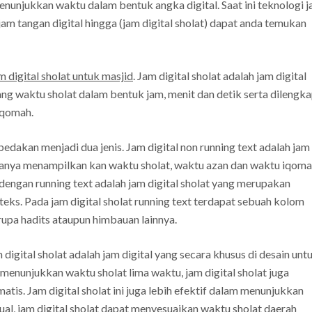
nunjukkan waktu dalam bentuk angka digital. Saat ini teknologi 
i jam tangan digital hingga (jam digital sholat) dapat anda temukan
m digital sholat untuk masjid
. Jam digital sholat adalah jam digital
g waktu sholat dalam bentuk jam, menit dan detik serta dilengka
iqomah.
ibedakan menjadi dua jenis. Jam digital non running text adalah jam
hanya menampilkan kan waktu sholat, waktu azan dan waktu iqoma
 dengan running text adalah jam digital sholat yang merupakan
teks. Pada jam digital sholat running text terdapat sebuah kolom
upa hadits ataupun himbauan lainnya.
m digital sholat adalah jam digital yang secara khusus di desain unt
menunjukkan waktu sholat lima waktu, jam digital sholat juga
tis. Jam digital sholat ini juga lebih efektif dalam menunjukkan
l, jam digital sholat dapat menyesuaikan waktu sholat daerah