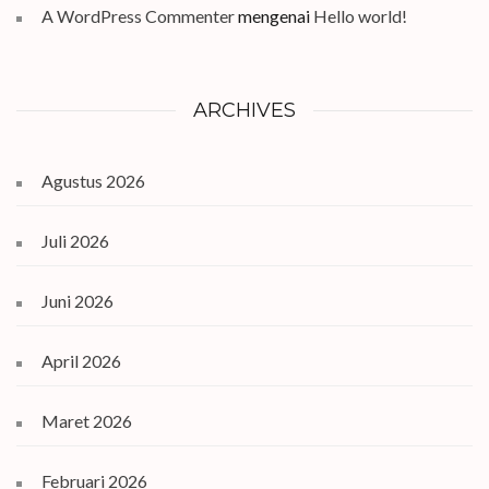
A WordPress Commenter
mengenai
Hello world!
ARCHIVES
Agustus 2026
Juli 2026
Juni 2026
April 2026
Maret 2026
Februari 2026