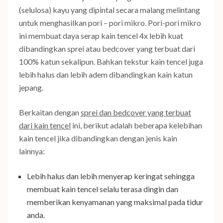
(selulosa) kayu yang dipintal secara malang melintang
untuk menghasilkan pori – pori mikro. Pori-pori mikro
ini membuat daya serap kain tencel 4x lebih kuat
dibandingkan sprei atau bedcover yang terbuat dari
100% katun sekalipun. Bahkan tekstur kain tencel juga
lebih halus dan lebih adem dibandingkan kain katun
jepang.
Berkaitan dengan
sprei dan bedcover yang terbuat
dari kain tencel
ini, berikut adalah beberapa kelebihan
kain tencel jika dibandingkan dengan jenis kain
lainnya:
Lebih halus dan lebih menyerap keringat sehingga
membuat kain tencel selalu terasa dingin dan
memberikan kenyamanan yang maksimal pada tidur
anda.