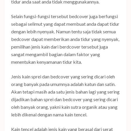
tidur anda saat anda tidak menggunakannya.
Selain fungsi-fungsi tersebut bedcover juga berfungsi
sebagai selimut yang dapat membuat anda dapat tidur
dengan lebih nyenyak. Namun tentu saja tidak semua
bedcover dapat memberikan anda tidur yang nyenyak,
pemilihan jenis kain dari berdcover tersebut juga
sangat mengambil bagian dalam faktor yang
menentukan kenyamanan tidur kita.
Jenis kain sprei dan bedcover yang sering dicari oleh
orang banyak pada umumnya adalah katun dan satin.
Akan tetapi masih ada satu jenis bahan lagi yang sering
dijadikan bahan sprei dan bedcover yang sering dicari
oleh banyak orang, yakni kain sutra organik atau yang
lebih dikenal dengan nama kain tencel.
Kain tencel adalah jenis kain yang berasal dari serat