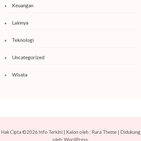
Keuangan
Lainnya
Teknologi
Uncategorized
Wisata
Hak Cipta ©2026
Info Terkini
| Kalon oleh :
Rara Theme
| Didukung
oleh:
WordPress.