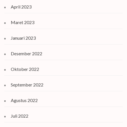
April 2023
Maret 2023
Januari 2023
Desember 2022
Oktober 2022
September 2022
Agustus 2022
Juli 2022