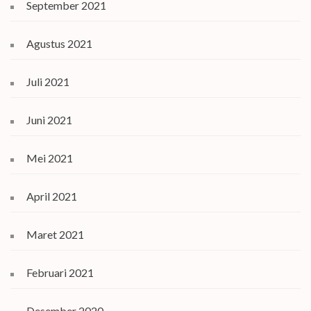
September 2021
Agustus 2021
Juli 2021
Juni 2021
Mei 2021
April 2021
Maret 2021
Februari 2021
Desember 2020