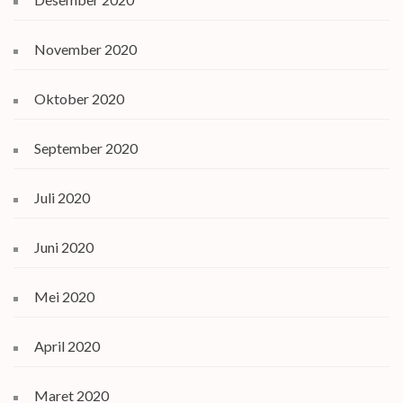
November 2020
Oktober 2020
September 2020
Juli 2020
Juni 2020
Mei 2020
April 2020
Maret 2020