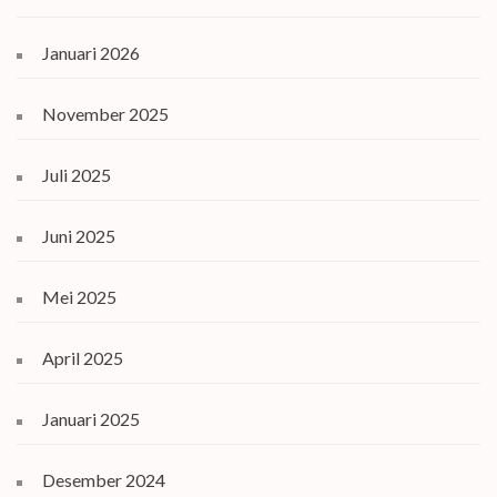
Januari 2026
November 2025
Juli 2025
Juni 2025
Mei 2025
April 2025
Januari 2025
Desember 2024