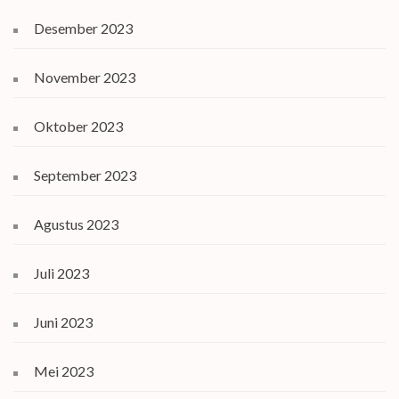
Desember 2023
November 2023
Oktober 2023
September 2023
Agustus 2023
Juli 2023
Juni 2023
Mei 2023