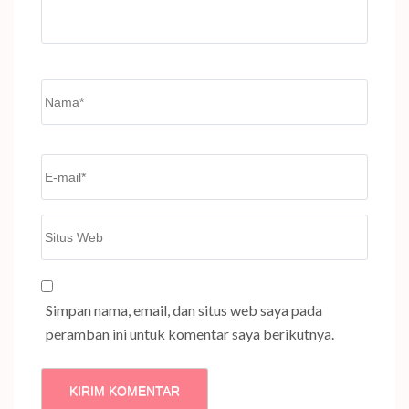
Name
*
Email
*
Situs
Web
Simpan nama, email, dan situs web saya pada
peramban ini untuk komentar saya berikutnya.