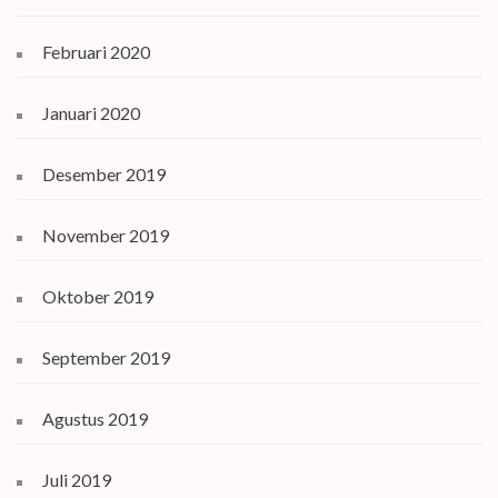
Februari 2020
Januari 2020
Desember 2019
November 2019
Oktober 2019
September 2019
Agustus 2019
Juli 2019