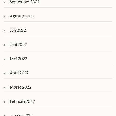
September 2022
Agustus 2022
Juli 2022
Juni 2022
Mei 2022
April 2022
Maret 2022
Februari 2022
Januari 2022