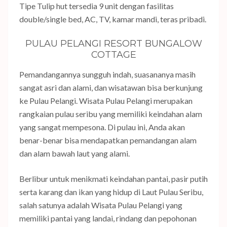
Tipe Tulip hut tersedia 9 unit dengan fasilitas
double/single bed, AC, TV, kamar mandi, teras pribadi.
PULAU PELANGI RESORT BUNGALOW
COTTAGE
Pemandangannya sungguh indah, suasananya masih
sangat asri dan alami, dan wisatawan bisa berkunjung
ke Pulau Pelangi. Wisata Pulau Pelangi merupakan
rangkaian pulau seribu yang memiliki keindahan alam
yang sangat mempesona. Di pulau ini, Anda akan
benar-benar bisa mendapatkan pemandangan alam
dan alam bawah laut yang alami.
Berlibur untuk menikmati keindahan pantai, pasir putih
serta karang dan ikan yang hidup di Laut Pulau Seribu,
salah satunya adalah Wisata Pulau Pelangi yang
memiliki pantai yang landai, rindang dan pepohonan