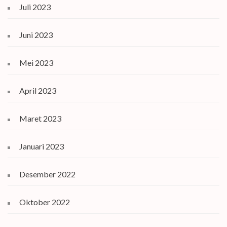
Juli 2023
Juni 2023
Mei 2023
April 2023
Maret 2023
Januari 2023
Desember 2022
Oktober 2022