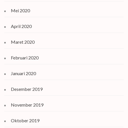
Mei 2020
April 2020
Maret 2020
Februari 2020
Januari 2020
Desember 2019
November 2019
Oktober 2019