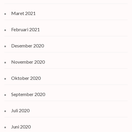
Maret 2021
Februari 2021
Desember 2020
November 2020
Oktober 2020
September 2020
Juli 2020
Juni 2020