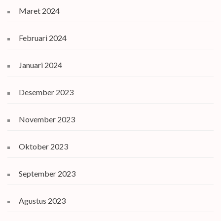
Maret 2024
Februari 2024
Januari 2024
Desember 2023
November 2023
Oktober 2023
September 2023
Agustus 2023