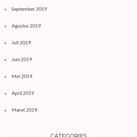
September 2019
Agustus 2019
Juli 2019
Juni 2019
Mei 2019
April 2019
Maret 2019
CATEGORIES