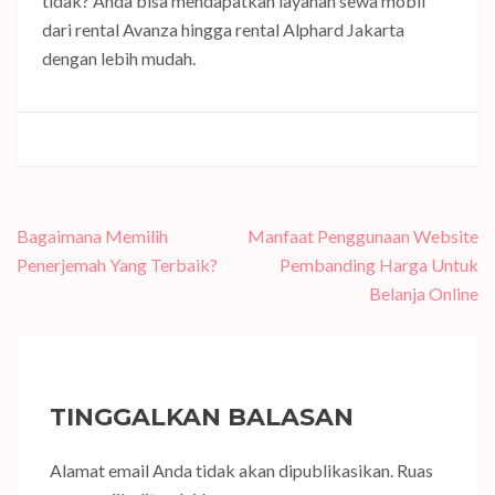
tidak? Anda bisa mendapatkan layanan sewa mobil
dari rental Avanza hingga rental Alphard Jakarta
dengan lebih mudah.
Navigasi
Bagaimana Memilih
Manfaat Penggunaan Website
pos
Penerjemah Yang Terbaik?
Pembanding Harga Untuk
Belanja Online
TINGGALKAN BALASAN
Alamat email Anda tidak akan dipublikasikan.
Ruas