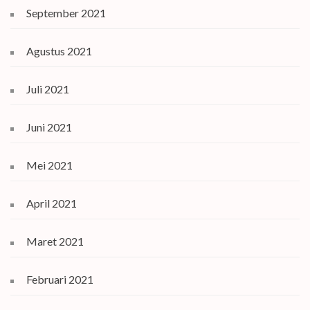
September 2021
Agustus 2021
Juli 2021
Juni 2021
Mei 2021
April 2021
Maret 2021
Februari 2021