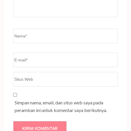
Name
*
Email
*
Situs
Web
Simpan nama, email, dan situs web saya pada
peramban ini untuk komentar saya berikutnya.