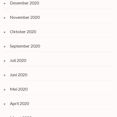
Desember 2020
November 2020
Oktober 2020
September 2020
Juli 2020
Juni 2020
Mei 2020
April 2020