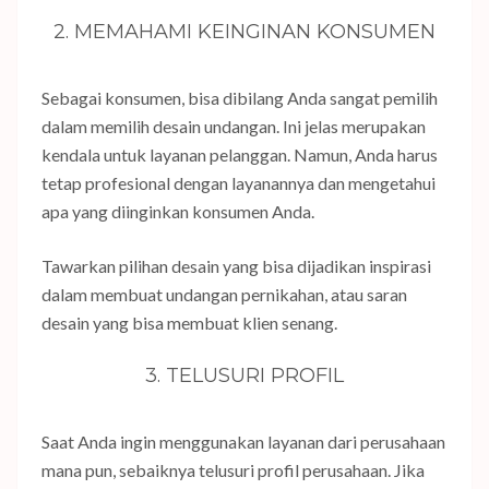
2. MEMAHAMI KEINGINAN KONSUMEN
Sebagai konsumen, bisa dibilang Anda sangat pemilih
dalam memilih desain undangan. Ini jelas merupakan
kendala untuk layanan pelanggan. Namun, Anda harus
tetap profesional dengan layanannya dan mengetahui
apa yang diinginkan konsumen Anda.
Tawarkan pilihan desain yang bisa dijadikan inspirasi
dalam membuat undangan pernikahan, atau saran
desain yang bisa membuat klien senang.
3. TELUSURI PROFIL
Saat Anda ingin menggunakan layanan dari perusahaan
mana pun, sebaiknya telusuri profil perusahaan. Jika