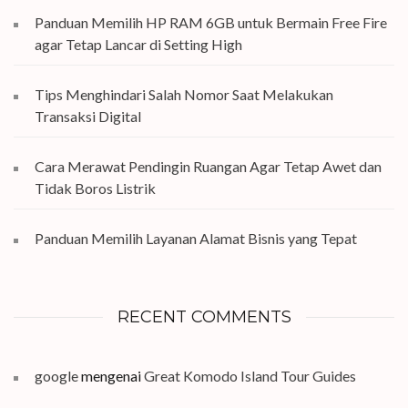
Panduan Memilih HP RAM 6GB untuk Bermain Free Fire
agar Tetap Lancar di Setting High
Tips Menghindari Salah Nomor Saat Melakukan
Transaksi Digital
Cara Merawat Pendingin Ruangan Agar Tetap Awet dan
Tidak Boros Listrik
Panduan Memilih Layanan Alamat Bisnis yang Tepat
RECENT COMMENTS
google
mengenai
Great Komodo Island Tour Guides