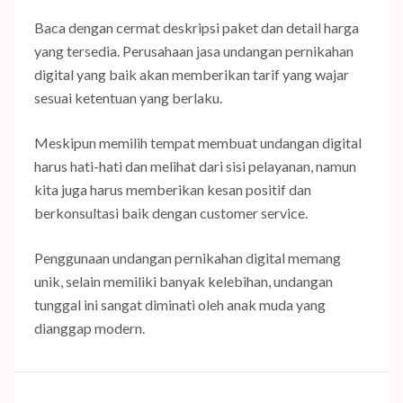
Baca dengan cermat deskripsi paket dan detail harga
yang tersedia. Perusahaan jasa undangan pernikahan
digital yang baik akan memberikan tarif yang wajar
sesuai ketentuan yang berlaku.
Meskipun memilih tempat membuat undangan digital
harus hati-hati dan melihat dari sisi pelayanan, namun
kita juga harus memberikan kesan positif dan
berkonsultasi baik dengan customer service.
Penggunaan undangan pernikahan digital memang
unik, selain memiliki banyak kelebihan, undangan
tunggal ini sangat diminati oleh anak muda yang
dianggap modern.