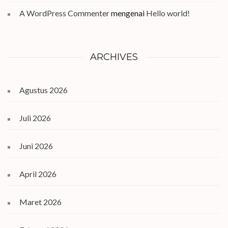
A WordPress Commenter
mengenai
Hello world!
ARCHIVES
Agustus 2026
Juli 2026
Juni 2026
April 2026
Maret 2026