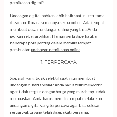
pernikahan digital?
Undangan digital bahkan lebih baik saat ini, terutama
di zaman di mana semuanya serba online. Ada tempat
membuat desain undangan online yang bisa Anda
jadikan sebagai pilihan. Namun perlu diperhatikan
beberapa poin penting dalam memilih tempat
pembuatan
undangan pernikahan online
.
1. TERPERCAYA
Siapa sih yang tidak selektif saat ingin membuat
undangan di hari spesial? Anda harus teliti menyortir
agar tidak tergiur dengan harga yang murah tapi tidak
memuaskan. Anda harus memilih tempat melakukan
undangan digital yang terpercaya agar bisa selesai
sesuai waktu yang telah disepakati bersama.