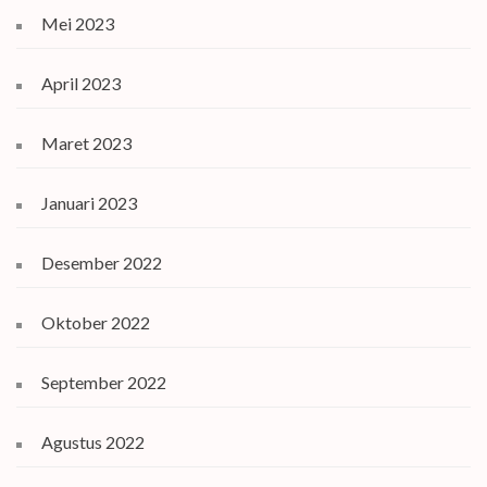
Mei 2023
April 2023
Maret 2023
Januari 2023
Desember 2022
Oktober 2022
September 2022
Agustus 2022