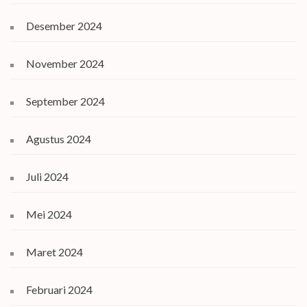
Desember 2024
November 2024
September 2024
Agustus 2024
Juli 2024
Mei 2024
Maret 2024
Februari 2024