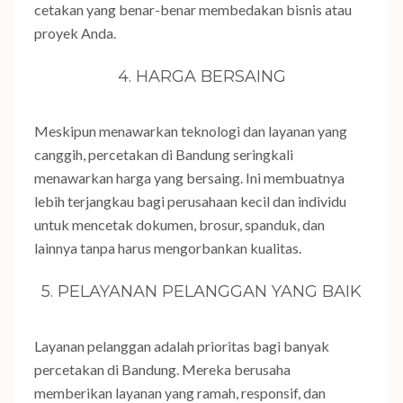
cetakan yang benar-benar membedakan bisnis atau
proyek Anda.
4. HARGA BERSAING
Meskipun menawarkan teknologi dan layanan yang
canggih, percetakan di Bandung seringkali
menawarkan harga yang bersaing. Ini membuatnya
lebih terjangkau bagi perusahaan kecil dan individu
untuk mencetak dokumen, brosur, spanduk, dan
lainnya tanpa harus mengorbankan kualitas.
5. PELAYANAN PELANGGAN YANG BAIK
Layanan pelanggan adalah prioritas bagi banyak
percetakan di Bandung. Mereka berusaha
memberikan layanan yang ramah, responsif, dan