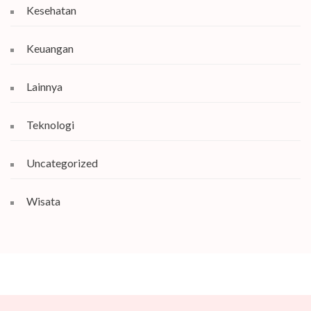
Kesehatan
Keuangan
Lainnya
Teknologi
Uncategorized
Wisata