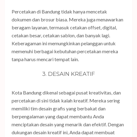
Percetakan di Bandung tidak hanya mencetak
dokumen dan brosur biasa. Mereka juga menawarkan
beragam layanan, termasuk cetakan offset, digital,
cetakan besar, cetakan sablon, dan banyak lagi.
Keberagaman ini memungkinkan pelanggan untuk
memenuhi berbagai kebutuhan percetakan mereka
tanpa harus mencari tempat lain.
3. DESAIN KREATIF
Kota Bandung dikenal sebagai pusat kreativitas, dan
percetakan di sini tidak kalah kreatif. Mereka sering
memiliki tim desain grafis yang berbakat dan
berpengalaman yang dapat membantu Anda
menciptakan desain yang menarik dan efektif. Dengan
dukungan desain kreatif ini, Anda dapat membuat