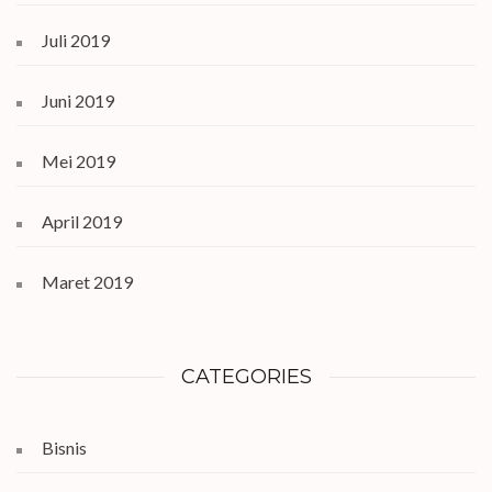
Juli 2019
Juni 2019
Mei 2019
April 2019
Maret 2019
CATEGORIES
Bisnis