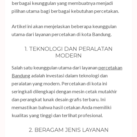
berbagai keunggulan yang membuatnya menjadi
pilihan utama bagi berbagai kebutuhan percetakan.
Artikel ini akan menjelaskan beberapa keunggulan
utama dari layanan percetakan di kota Bandung.
1. TEKNOLOGI DAN PERALATAN
MODERN
Salah satu keunggulan utama dari layanan
percetakan
Bandung
adalah investasi dalam teknologi dan
peralatan yang modern. Percetakan di kota ini
seringkali dilengkapi dengan mesin cetak mutakhir
dan perangkat lunak desain grafis terbaru. Ini
memastikan bahwa hasil cetakan Anda memiliki
kualitas yang tinggi dan terlihat profesional.
2. BERAGAM JENIS LAYANAN