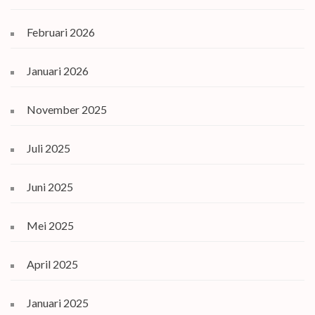
Februari 2026
Januari 2026
November 2025
Juli 2025
Juni 2025
Mei 2025
April 2025
Januari 2025