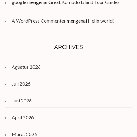
google
mengenai
Great Komodo Island Tour Guides
A WordPress Commenter
mengenai
Hello world!
ARCHIVES
Agustus 2026
Juli 2026
Juni 2026
April 2026
Maret 2026