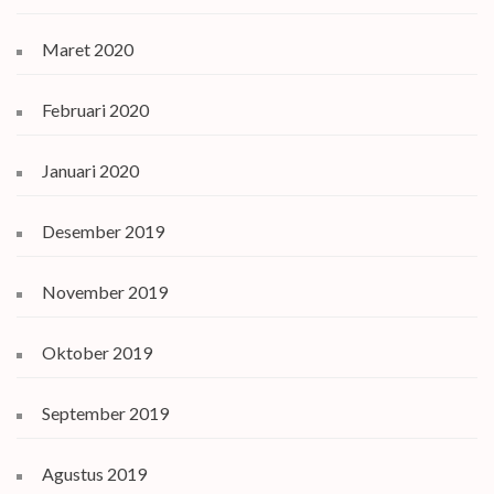
Maret 2020
Februari 2020
Januari 2020
Desember 2019
November 2019
Oktober 2019
September 2019
Agustus 2019