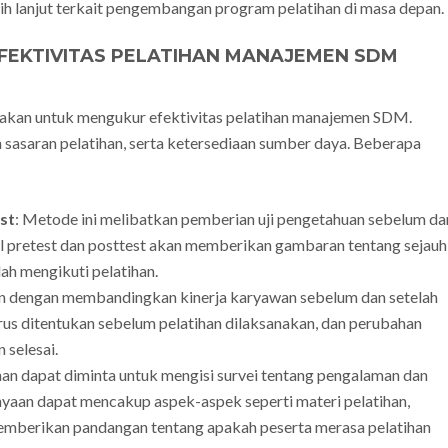
 lanjut terkait pengembangan program pelatihan di masa depan.
EKTIVITAS PELATIHAN MANAJEMEN SDM
akan untuk mengukur efektivitas pelatihan manajemen SDM.
 sasaran pelatihan, serta ketersediaan sumber daya. Beberapa
st
: Metode ini melibatkan pemberian uji pengetahuan sebelum da
sil pretest dan posttest akan memberikan gambaran tentang sejauh
ah mengikuti pelatihan.
ukan dengan membandingkan kinerja karyawan sebelum dan setelah
harus ditentukan sebelum pelatihan dilaksanakan, dan perubahan
 selesai.
ihan dapat diminta untuk mengisi survei tentang pengalaman dan
nyaan dapat mencakup aspek-aspek seperti materi pelatihan,
i memberikan pandangan tentang apakah peserta merasa pelatihan