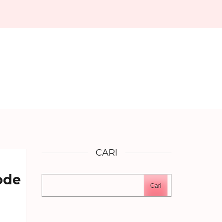
CARI
ode
Cari