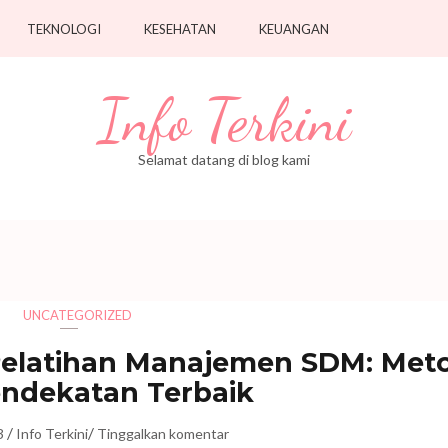
TEKNOLOGI
KESEHATAN
KEUANGAN
Info Terkini
Selamat datang di blog kami
UNCATEGORIZED
Pelatihan Manajemen SDM: Met
ndekatan Terbaik
/
/
3
Info Terkini
Tinggalkan komentar