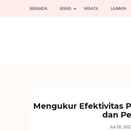
Lompat
BERANDA
BISNIS
WISATA
LAINNYA
ke
konten
(Tekan
Enter)
Mengukur Efektivitas 
dan Pe
Juli 18, 202