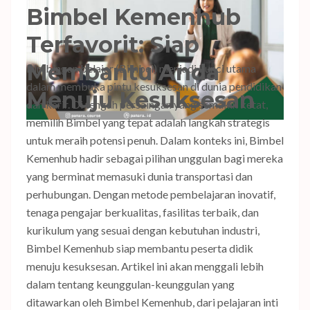
Bimbel Kemenhub
Terfavorit: Siap
Membantu Anda
Bimbingan belajar (Bimbel) menjadi kunci utama
dalam membuka pintu kesuksesan di dunia pendidikan
Menuju Kesuksesan
dan karir. Di tengah persaingan yang semakin ketat,
memilih Bimbel yang tepat adalah langkah strategis
untuk meraih potensi penuh. Dalam konteks ini, Bimbel
Kemenhub hadir sebagai pilihan unggulan bagi mereka
yang berminat memasuki dunia transportasi dan
perhubungan. Dengan metode pembelajaran inovatif,
tenaga pengajar berkualitas, fasilitas terbaik, dan
kurikulum yang sesuai dengan kebutuhan industri,
Bimbel Kemenhub siap membantu peserta didik
menuju kesuksesan. Artikel ini akan menggali lebih
dalam tentang keunggulan-keunggulan yang
ditawarkan oleh Bimbel Kemenhub, dari pelajaran inti