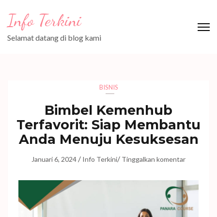
Lompat
Info Terkini
ke
konten
Selamat datang di blog kami
(Tekan
Enter)
BISNIS
Bimbel Kemenhub
Terfavorit: Siap Membantu
Anda Menuju Kesuksesan
/
/
Januari 6, 2024
Info Terkini
Tinggalkan komentar