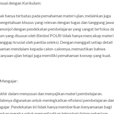
esuai dengan Kurikulum:
ak hanya terbatas pada pemahaman materi ujian, melainkan juga
ngetahuan khusus yang relevan dengan tugas dan tanggung jaw
enonjol dengan pendekatan pembelajaran yang sangat terfokus d
lum yang disusun oleh Bimbel POLRI tidak hanya mencakup materi
anggap krusial oleh panitia seleksi. Dengan menggali setiap detail
haman mendalam kepada calon-calonnya, memastikan bahwa
anyaan ujian tetapi juga memiliki pemahaman konsep yang kuat.
-Mengajar:
hir dalam menyusun dan menyajikan materi pembelajaran.
f lainnya digunakan untuk meningkatkan efisiensi pembelajaran da
pengajar. Pendekatan ini tidak hanya memberikan kenyamanan bagi
iapkan mereka untuk memanfaatkan teknologi dalam pekerjaan