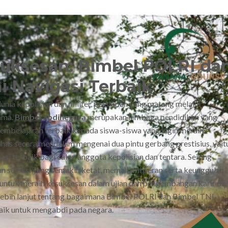
suksesan: Bimbel POLRI da
i Navigasi Terbaik
nia kepolisian dan militer, persiapan yang matang melalui
tama.
Bimbel abdinegara
merupakan lembaga pendidikan yang
mbelajaran terbaik kepada siswa-siswa yang ingin meraih
has secara mendalam mengenai dua pintu gerbang prestisius, yait
i terbaik bagi calon anggota kepolisian dan tentara. Seiring
 seleksi yang semakin ketat, memahami peran serta keunggulan
untuk meraih kesuksesan dalam ujian dan pengembangan karir di
i lebih lanjut tentang bagaimana Bimbel POLRI dan Bimbel TNI
aik untuk mengabdi pada negara.