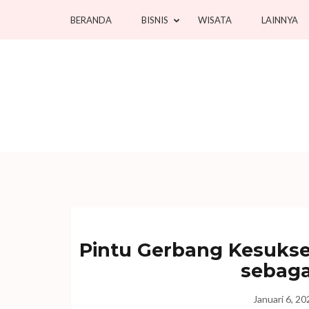
Lompat
BERANDA
BISNIS
WISATA
LAINNYA
ke
konten
(Tekan
Enter)
Pintu Gerbang Kesukse
sebaga
Januari 6, 20