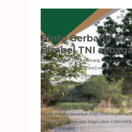
Pintu Gerbang Ke
Bimbel TNI sebaga
Dalam mencari pintu gerbang kesuksesan di du
Bimbingan Belajar (Bimbel) menjadi kunci u
berkomitmen untuk memberikan pelayanan pe
kesuksesan akademis. Artikel ini akan memba
Bimbel POLRI dan Bimbel TNI, sebagai navigas
dengan kebutuhan yang semakin kompleks dan
masing-masing Bimbel menjadi langkah awal 
kedua instansi tersebut. Mari kita eksploras
mampu membuka jalan bagi calon-calon terb