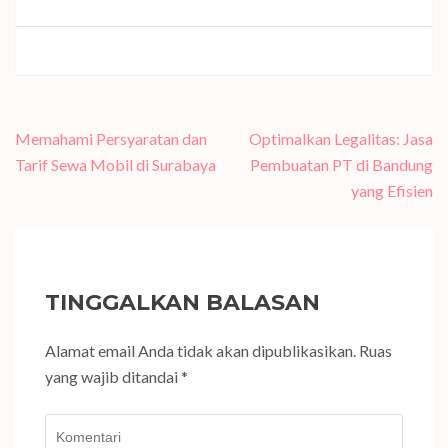
Navigasi
Memahami Persyaratan dan
Optimalkan Legalitas: Jasa
pos
Tarif Sewa Mobil di Surabaya
Pembuatan PT di Bandung
yang Efisien
TINGGALKAN BALASAN
Alamat email Anda tidak akan dipublikasikan.
Ruas
yang wajib ditandai
*
Komentari