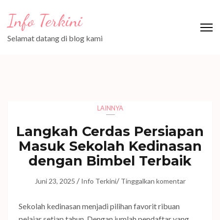
Lompat
Info Terkini
ke
konten
Selamat datang di blog kami
(Tekan
Enter)
LAINNYA
Langkah Cerdas Persiapan
Masuk Sekolah Kedinasan
dengan Bimbel Terbaik
/
/
Juni 23, 2025
Info Terkini
Tinggalkan komentar
Sekolah kedinasan menjadi pilihan favorit ribuan
pelajar setiap tahun. Dengan jumlah pendaftar yang