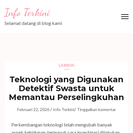
Lompat
Info Terkini
ke
konten
Selamat datang di blog kami
(Tekan
Enter)
LAINNYA
Teknologi yang Digunakan
Detektif Swasta untuk
Memantau Perselingkuhan
/
/
Februari 22, 2026
Info Terkini
Tinggalkan komentar
Perkembangan teknologi telah mengubah banyak
aspek kehidupan, termasuk cara investigasi dilakukan