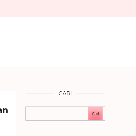
CARI
an
Cari