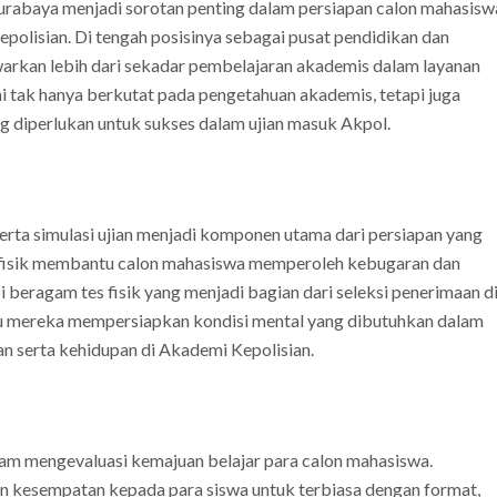
urabaya menjadi sorotan penting dalam persiapan calon mahasisw
olisian. Di tengah posisinya sebagai pusat pendidikan dan
awarkan lebih dari sekadar pembelajaran akademis dalam layanan
ni tak hanya berkutat pada pengetahuan akademis, tetapi juga
g diperlukan untuk sukses dalam ujian masuk Akpol.
, serta simulasi ujian menjadi komponen utama dari persiapan yang
n fisik membantu calon mahasiswa memperoleh kebugaran dan
beragam tes fisik yang menjadi bagian dari seleksi penerimaan d
tu mereka mempersiapkan kondisi mental yang dibutuhkan dalam
n serta kehidupan di Akademi Kepolisian.
alam mengevaluasi kemajuan belajar para calon mahasiswa.
an kesempatan kepada para siswa untuk terbiasa dengan format,