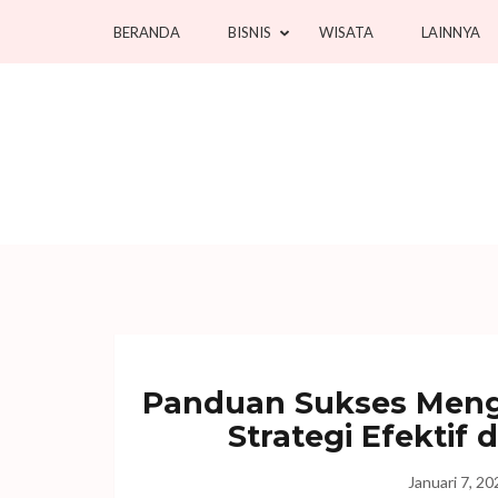
Lompat
BERANDA
BISNIS
WISATA
LAINNYA
ke
konten
(Tekan
Enter)
Panduan Sukses Mengh
Strategi Efektif 
Januari 7, 20