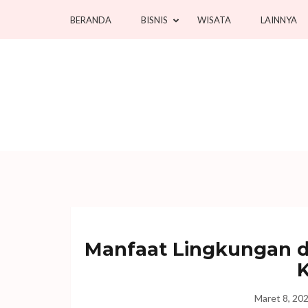
Lompat
BERANDA
BISNIS
WISATA
LAINNYA
ke
konten
(Tekan
Enter)
Manfaat Lingkungan d
K
Maret 8, 20