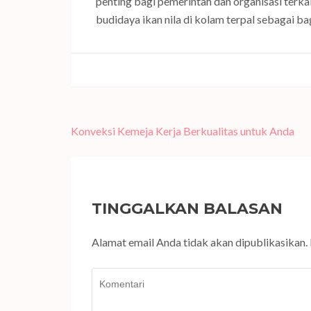
penting bagi pemerintah dan organisasi te
budidaya ikan nila di kolam terpal sebagai ba
Navigasi
Konveksi Kemeja Kerja Berkualitas untuk Anda
pos
TINGGALKAN BALASAN
Alamat email Anda tidak akan dipublikasikan.
Komentari